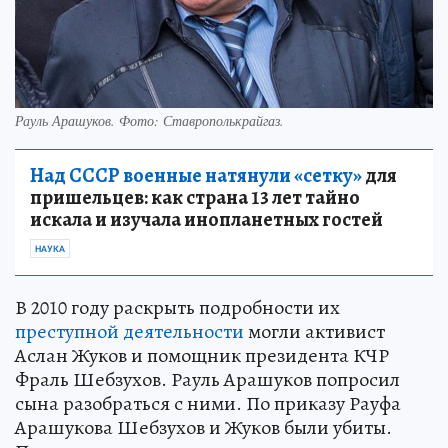
Рауль Арашуков. Фото: Ставрополькрайгаз.
Над СССР военные натянули «сетку»
для
пришельцев: как страна 13 лет тайно
искала и изучала инопланетных гостей
НАУКА
В 2010 году раскрыть подробности их
преступной деятельности
могли активист
Аслан Жуков и помощник президента КЧР
Фраль Шебзухов. Рауль Арашуков попросил
сына разобраться с ними. По приказу Рауфа
Арашукова Шебзухов и Жуков были убиты.