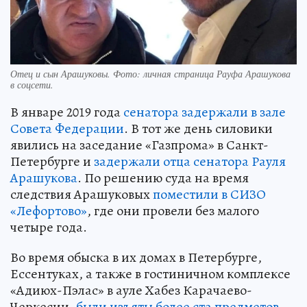
Отец и сын Арашуковы. Фото: личная страница Рауфа Арашукова
в соцсети.
В январе 2019 года
сенатора задержали в зале
Совета Федерации
. В тот же день силовики
явились на заседание «Газпрома» в Санкт-
Петербурге и
задержали отца сенатора Рауля
Арашукова
. По решению суда на время
следствия Арашуковых
поместили в СИЗО
«Лефортово»
, где они провели без малого
четыре года.
Во время обыска в их домах в Петербурге,
Ессентуках, а также в гостиничном комплексе
«Адиюх-Пэлас» в ауле Хабез Карачаево-
Черкесии,
были изъяты более ста предметов