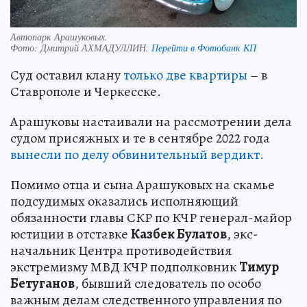
Автопарк Арашуковых.
Фото:
Дмитрий АХМАДУЛЛИН.
Перейти в Фотобанк КП
Суд оставил клану
только две квартиры
– в
Ставрополе и Черкесске.
Арашуковы настаивали на рассмотрении дела
судом присяжных и те в сентябре 2022 года
вынесли по делу обвинительный вердикт.
Помимо отца и сына Арашуковых на скамье
подсудимых оказались исполняющий
обязанности главы СКР по КЧР генерал-майор
юстиции в отставке
Казбек Булатов
, экс-
начальник Центра противодействия
экстремизму МВД КЧР подполковник
Тимур
Бетуганов
, бывший следователь по особо
важным делам следственного управления по