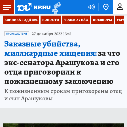
КЛИНИКА ГОДА 2026
НОВОСТИ
ТОЛЬКО У НАС
ВОЕНКОРЫ
УКРА
27 декабря 2022 13:41
ПРОИСШЕСТВИЯ
Заказные убийства,
миллиардные хищения:
за что
экс-сенатора Арашукова и его
отца приговорили к
пожизненному заключению
К пожизненным срокам приговорены отец
и сын Арашуковы