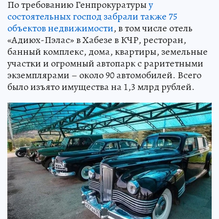
По требованию Генпрокуратуры
у
состоятельных господ забрали также 75
объектов недвижимости
, в том числе отель
«Адиюх-Пэлас» в Хабезе в КЧР, ресторан,
банный комплекс, дома, квартиры, земельные
участки и огромный автопарк с раритетными
экземплярами – около 90 автомобилей. Всего
было изъято имущества на 1,3 млрд рублей.